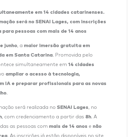
ltaneamente em 14 cidades catarinenses.
mação será no SENAI Lages, com inscrições
a para pessoas com mais de 14 anos
e junho
maior imersão gratuita em
, a
zada em Santa Catarina
. Promovida pelo
14 cidades
 acontece simultaneamente em
ampliar o acesso à tecnologia,
ivo
 IA e preparar profissionais para as novas
lho
.
SENAI Lages
mação será realizada no
, no
h
8h
, com credenciamento a partir das
. A
mais de 14 anos
não
todas as pessoas com
e
rea
. As inscrições já estão disponíveis no site