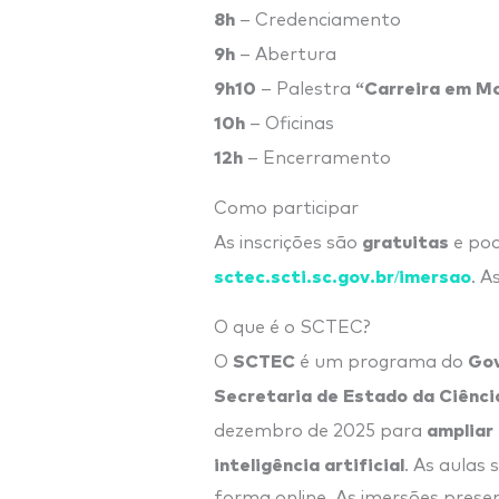
8h
– Credenciamento
9h
– Abertura
9h10
“Carreira em M
– Palestra
10h
– Oficinas
12h
– Encerramento
Como participar
gratuitas
As inscrições são
e pod
sctec.scti.sc.gov.br/imersao
. A
O que é o SCTEC?
SCTEC
Gov
O
é um programa do
Secretaria de Estado da Ciênci
ampliar
dezembro de 2025 para
inteligência artificial
. As aulas
forma online. As imersões prese