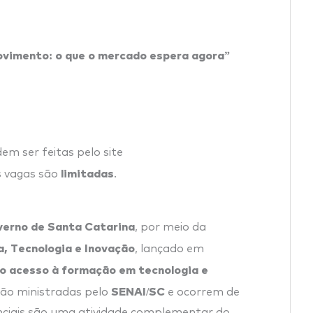
ovimento: o que o mercado espera agora”
em ser feitas pelo site
limitadas
s vagas são
.
erno de Santa Catarina
, por meio da
a, Tecnologia e Inovação
, lançado em
 o acesso à formação em tecnologia e
SENAI/SC
 são ministradas pelo
e ocorrem de
nciais são uma atividade complementar do