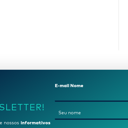
E-mail Nome
SLETTER!
N
o
informativos
e nossos
m