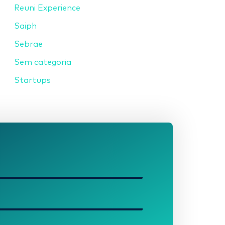
Reuni Experience
Saiph
Sebrae
Sem categoria
Startups