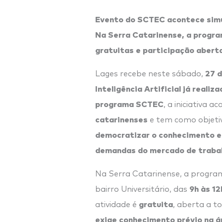
Evento do SCTEC acontece simu
Na Serra Catarinense, a progra
gratuitas e participação abert
27 d
Lages recebe neste sábado,
Inteligência Artificial já reali
programa SCTEC
, a iniciativa
catarinenses
e tem como objet
democratizar o conhecimento em
demandas do mercado de traba
Na Serra Catarinense, a progra
9h às 12
bairro Universitário, das
gratuita
atividade é
, aberta a 
exige conhecimento prévio na á