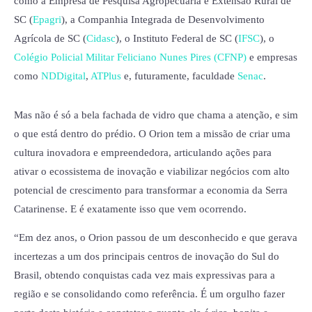
como a Empresa de Pesquisa Agropecuária e Extensão Rural de
SC (
Epagri
), a Companhia Integrada de Desenvolvimento
Agrícola de SC (
Cidasc
), o Instituto Federal de SC (
IFSC
), o
Colégio Policial Militar Feliciano Nunes Pires (CFNP)
e empresas
como
NDDigital
,
ATPlus
e, futuramente, faculdade
Senac
.
Mas não é só a bela fachada de vidro que chama a atenção, e sim
o que está dentro do prédio. O Orion tem a missão de criar uma
cultura inovadora e empreendedora, articulando ações para
ativar o ecossistema de inovação e viabilizar negócios com alto
potencial de crescimento para transformar a economia da Serra
Catarinense. E é exatamente isso que vem ocorrendo.
“Em dez anos, o Orion passou de um desconhecido e que gerava
incertezas a um dos principais centros de inovação do Sul do
Brasil, obtendo conquistas cada vez mais expressivas para a
região e se consolidando como referência. É um orgulho fazer