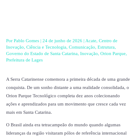
Ir
para
o
conteúdo
Por
Pablo Gomes
|
24 de junho de 2026
|
Acate
,
Centro de
Inovação
,
Ciência e Tecnologia
,
Comunicação
,
Estrutura
,
Governo do Estado de Santa Catarina
,
Inovação
,
Orion Parque
,
Prefeitura de Lages
A Serra Catarinense comemora a primeira década de uma grande
conquista. De um sonho distante a uma realidade consolidada, o
Orion Parque Tecnológico completa dez anos colecionando
ações e aprendizados para um movimento que cresce cada vez
mais em Santa Catarina.
O Brasil ainda era tetracampeão do mundo quando algumas
lideranças da região visitaram pólos de referência internacional