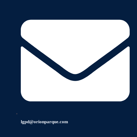
lgpd@orionparque.com