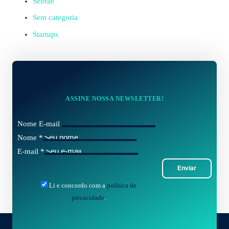
Sebrae
Sem categoria
Startups
ASSINE NOSSA NEWSLETTER!
Nome E-mail
Nome
*
E-mail
*
Enviar
Li e concordo com a
política de
privacidade
.