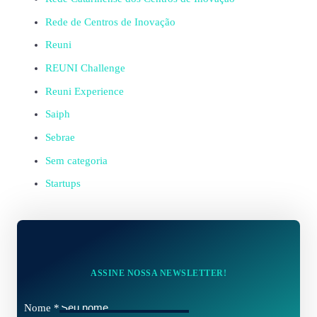
Rede de Centros de Inovação
Reuni
REUNI Challenge
Reuni Experience
Saiph
Sebrae
Sem categoria
Startups
ASSINE NOSSA NEWSLETTER!
Nome
*