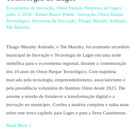
nomeado
Ecossistema de Inovação
,
Orion Parque
,
Prefeitura de Lages
/
julho 3, 2026
/
Rafael Bueno Peletti
/
Inovação
,
Orion Parque
secretário
Tecnológico
,
Secretaria de Inovação
,
Thiago Mazuhy Andrade
,
municipal
Tite Mazuhy
de
Inovação
Thiago Mazuhy Andrade, o Tite Mazuhy, foi nomeado secretário
e
municipal de Inovação e Tecnologia de Lages em uma noite
Tecnologia
simbólica para o ecossistema regional, durante a comemoração
de
dos 10 anos do Orion Parque Tecnológico. Com trajetória
Lages
marcada pela tecnologia, empreendedorismo, associativismo e
pela presidência voluntária do Instituto Orion desde 2023, Tite
assume a missão de fortalecer a transformação digital e a
inovação no município. Confira a matéria completa e saiba mais
sobre este novo capítulo para Lages e para a Serra Catarinense.
Read More »