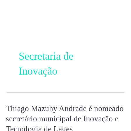
Ir
para
o
conteúdo
Secretaria de
Inovação
Thiago Mazuhy Andrade é nomeado
Thiago
Mazuhy
secretário municipal de Inovação e
Andrade
Tecnologia de Lages
é