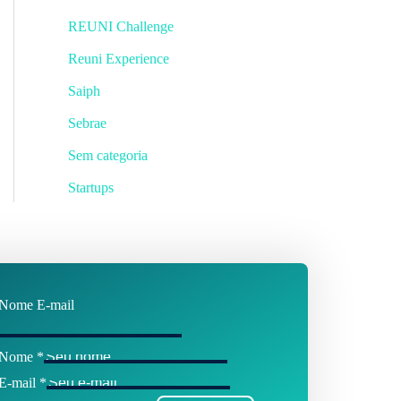
REUNI Challenge
Reuni Experience
Saiph
Sebrae
Sem categoria
Startups
Nome E-mail
Nome
*
E-mail
*