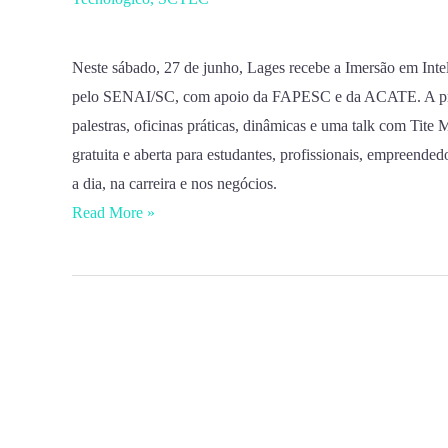
a
maior
imersão
Neste sábado, 27 de junho, Lages recebe a Imersão em Intel
gratuita
pelo SENAI/SC, com apoio da FAPESC e da ACATE. A pro
em
palestras, oficinas práticas, dinâmicas e uma talk com Tit
Inteligência
gratuita e aberta para estudantes, profissionais, empreende
Artificial
a dia, na carreira e nos negócios.
de
Read More »
Santa
Catarina