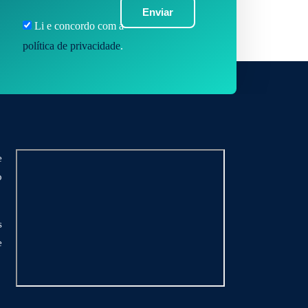
Enviar
Li e concordo com a
política de privacidade
.
e
o
s
e