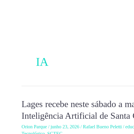
Ir
para
o
conteúdo
IA
Lages recebe neste sábado a ma
Lages
recebe
Inteligência Artificial de Santa
neste
Orion Parque
/
junho 23, 2026
/
Rafael Bueno Peletti
/
edu
sábado
Tecnológico
,
SCTEC