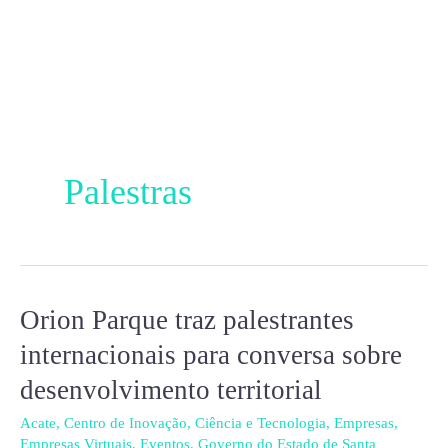
Ir
para
o
conteúdo
Palestras
Orion Parque traz palestrantes
Orion
Parque
internacionais para conversa sobre
traz
desenvolvimento territorial
palestrantes
internacionais
Acate
,
Centro de Inovação
,
Ciência e Tecnologia
,
Empresas
,
Empresas Virtuais
,
Eventos
,
Governo do Estado de Santa