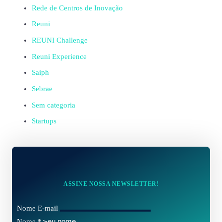
Rede de Centros de Inovação
Reuni
REUNI Challenge
Reuni Experience
Saiph
Sebrae
Sem categoria
Startups
ASSINE NOSSA NEWSLETTER!
Nome E-mail
Nome
*