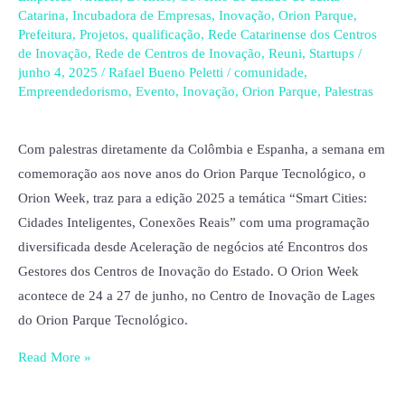
para
Catarina
,
Incubadora de Empresas
,
Inovação
,
Orion Parque
,
conversa
Prefeitura
,
Projetos
,
qualificação
,
Rede Catarinense dos Centros
sobre
de Inovação
,
Rede de Centros de Inovação
,
Reuni
,
Startups
/
junho 4, 2025
/
Rafael Bueno Peletti
/
comunidade
,
desenvolvimento
Empreendedorismo
,
Evento
,
Inovação
,
Orion Parque
,
Palestras
territorial
Com palestras diretamente da Colômbia e Espanha, a semana em
comemoração aos nove anos do Orion Parque Tecnológico, o
Orion Week, traz para a edição 2025 a temática “Smart Cities:
Cidades Inteligentes, Conexões Reais” com uma programação
diversificada desde Aceleração de negócios até Encontros dos
Gestores dos Centros de Inovação do Estado. O Orion Week
acontece de 24 a 27 de junho, no Centro de Inovação de Lages
do Orion Parque Tecnológico.
Read More »