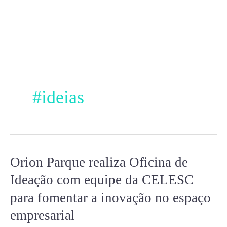
Ir
para
o
conteúdo
#ideias
Orion Parque realiza Oficina de
Orion
Parque
Ideação com equipe da CELESC
realiza
para fomentar a inovação no espaço
Oficina
empresarial
de