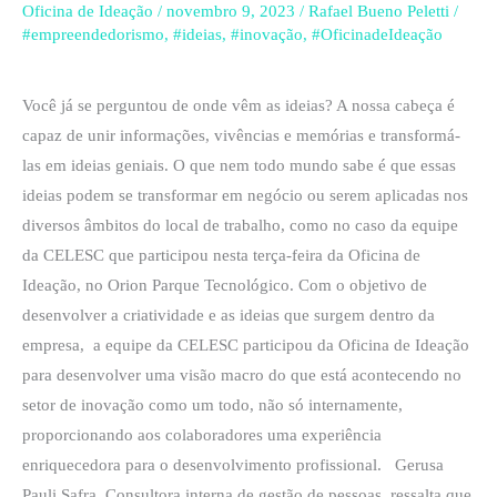
Ideação
Oficina de Ideação
/
novembro 9, 2023
/
Rafael Bueno Peletti
/
com
#empreendedorismo
,
#ideias
,
#inovação
,
#OficinadeIdeação
equipe
da
Você já se perguntou de onde vêm as ideias? A nossa cabeça é
CELESC
capaz de unir informações, vivências e memórias e transformá-
para
las em ideias geniais. O que nem todo mundo sabe é que essas
fomentar
ideias podem se transformar em negócio ou serem aplicadas nos
a
diversos âmbitos do local de trabalho, como no caso da equipe
inovação
da CELESC que participou nesta terça-feira da Oficina de
no
Ideação, no Orion Parque Tecnológico. Com o objetivo de
espaço
desenvolver a criatividade e as ideias que surgem dentro da
empresarial
empresa, a equipe da CELESC participou da Oficina de Ideação
para desenvolver uma visão macro do que está acontecendo no
setor de inovação como um todo, não só internamente,
proporcionando aos colaboradores uma experiência
enriquecedora para o desenvolvimento profissional. Gerusa
Pauli Safra, Consultora interna de gestão de pessoas, ressalta que