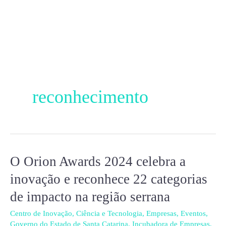
Ir
para
o
conteúdo
reconhecimento
O Orion Awards 2024 celebra a
O
Orion
inovação e reconhece 22 categorias
Awards
de impacto na região serrana
2024
celebra
Centro de Inovação
,
Ciência e Tecnologia
,
Empresas
,
Eventos
,
Governo do Estado de Santa Catarina
,
Incubadora de Empresas
,