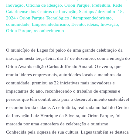
a
Inovação
,
Oficina de Ideação
,
Orion Parque
,
Prefeitura
,
Rede
inovação
Catarinense dos Centros de Inovação
,
Startups
/
dezembro 18,
e
2024
/
Orion Parque Tecnológico
/
#empreendedorismo
,
comunidade
,
Empreendedorismo
,
Evento
,
ideias
,
Inovação
,
reconhece
Orion Parque
,
reconhecimento
22
categorias
de
O município de Lages foi palco de uma grande celebração da
impacto
inovação nesta terça-feira, dia 17 de dezembro, com a entrega do
na
Orion Awards edição Carlos Joffre do Amaral. O evento, que
região
reuniu líderes empresariais, autoridades locais e membros da
serrana
comunidade, premiou as 22 iniciativas mais inovadoras e
impactantes do ano, reconhecendo o trabalho de empresas e
pessoas que têm contribuído para o desenvolvimento sustentável
e econômico da cidade. A cerimônia, realizada no hall do Centro
de Inovação Luiz Henrique da Silveira, no Orion Parque, foi
marcada por uma atmosfera de celebração e otimismo.
Conhecida pela riqueza de sua cultura, Lages também se destaca