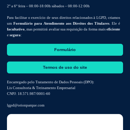
2° a 6° feira – 08:00-18:00h sábados – 08:00-12:00h
Para facilitar o exercício de seus direitos relacionados à LGPD, criamos
um
Formulário para Atendimento aos Direitos dos Titulares
. Ele é
facultativo
, mas permitirá avaliar sua requisição da forma mais
eficiente
e
segura
:
Formulário
Termos de uso do site
Encarregado pelo Tratamento de Dados Pessoais (DPO):
Lis Consultoria & Treinamento Empresarial
CNPJ: 18.571.987/0001-60
lgpd@orionparque.com