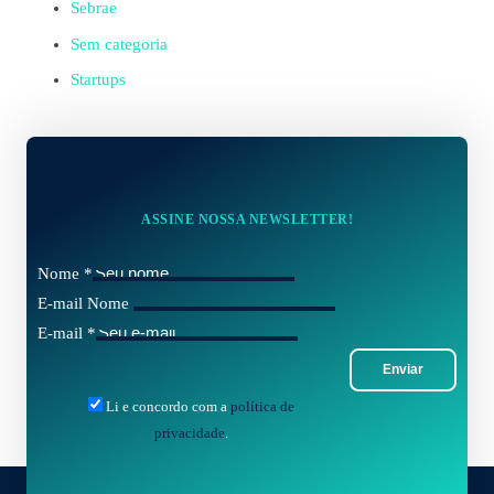
Sebrae
Sem categoria
Startups
ASSINE NOSSA NEWSLETTER!
Nome
*
E-mail Nome
E-mail
*
Enviar
Li e concordo com a
política de
privacidade
.