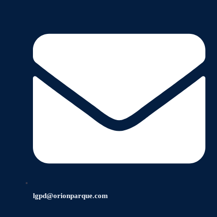
lgpd@orionparque.com