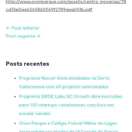
http://www.orionparque.com/assets/centro_inovacao/78
cd33e0aa4565860569f2789aea693b.pdf
←
Post anterior
Post seguinte
→
Posts recentes
Programa Nascer inicia atividades na Serra
Catarinense com 40 projetos selecionados
Programa BRDE Labs SC Growth abre inscrições
para 100 startups catarinenses com foco em
escalar vendas
Orion Parque e Colégio Policial Militar de Lages
apresentam resultados da 1ª Corrida do Futuro