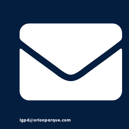
lgpd@orionparque.com