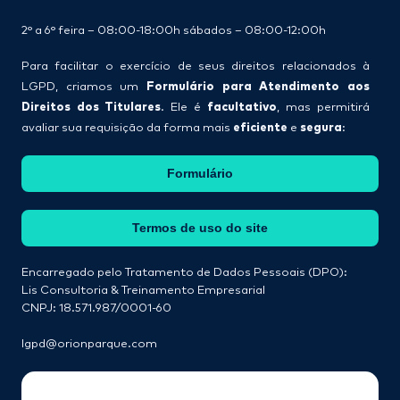
2° a 6° feira – 08:00-18:00h sábados – 08:00-12:00h
Para facilitar o exercício de seus direitos relacionados à
Formulário para Atendimento aos
LGPD, criamos um
Direitos dos Titulares
facultativo
. Ele é
, mas permitirá
eficiente
segura
avaliar sua requisição da forma mais
e
:
Formulário
Termos de uso do site
Encarregado pelo Tratamento de Dados Pessoais (DPO):
Lis Consultoria & Treinamento Empresarial
CNPJ: 18.571.987/0001-60
lgpd@orionparque.com