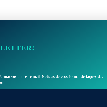
SLETTER!
formativos
em seu
e-mail
.
Notícias
do ecossistema,
destaques
das
os
.