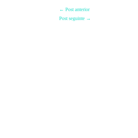
←
Post anterior
Post seguinte
→