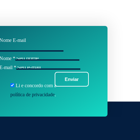
Nome E-mail
Nome
*
E-mail
*
Enviar
Li e concordo com a
política de privacidade
.