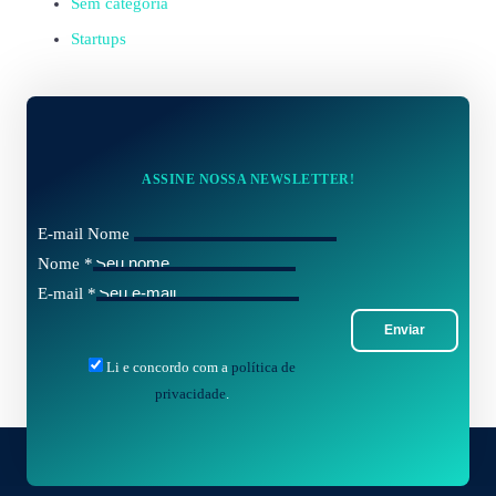
Sem categoria
Startups
ASSINE NOSSA NEWSLETTER!
E-mail Nome
Nome
*
E-mail
*
Enviar
Li e concordo com a
política de
privacidade
.