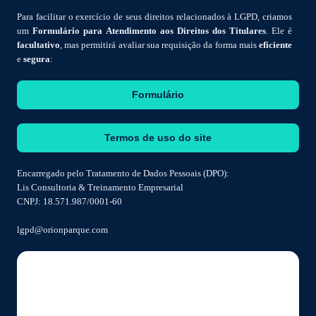
Para facilitar o exercício de seus direitos relacionados à LGPD, criamos
um
Formulário para Atendimento aos Direitos dos Titulares
. Ele é
facultativo
, mas permitirá avaliar sua requisição da forma mais
eficiente
e
segura
:
Formulário
Termos de uso do site
Encarregado pelo Tratamento de Dados Pessoais (DPO):
Lis Consultoria & Treinamento Empresarial
CNPJ: 18.571.987/0001-60
lgpd@orionparque.com