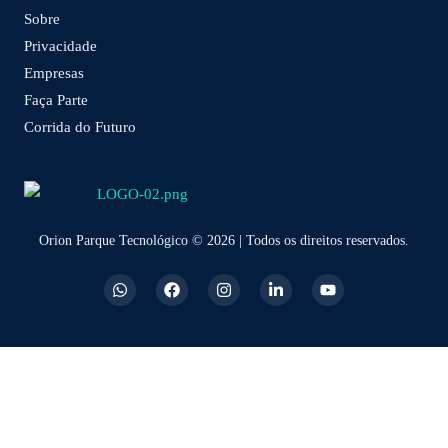
Sobre
Privacidade
Empresas
Faça Parte
Corrida do Futuro
Orion Parque Tecnológico © 2026 | Todos os direitos reservados.
W
F
I
L
Y
h
a
n
i
o
a
c
s
n
u
t
e
t
k
t
s
b
a
e
u
a
o
g
d
b
p
o
r
i
e
p
k
a
n
m
-
i
n