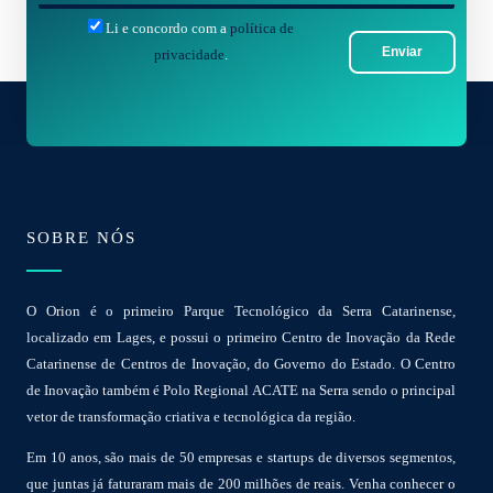
-
*
Li e concordo com a
política de
m
Enviar
privacidade
.
a
i
l
*
SOBRE NÓS
O Orion é o primeiro Parque Tecnológico da Serra Catarinense,
localizado em Lages, e possui o primeiro Centro de Inovação da Rede
Catarinense de Centros de Inovação, do Governo do Estado. O Centro
de Inovação também é Polo Regional ACATE na Serra sendo o principal
vetor de transformação criativa e tecnológica da região.
Em 10 anos, são mais de 50 empresas e startups de diversos segmentos,
que juntas já faturaram mais de 200 milhões de reais. Venha conhecer o