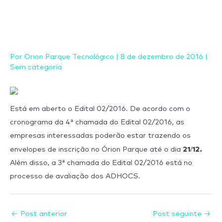
Ir
para
o
conteúdo
Por
Orion Parque Tecnológico
|
8 de dezembro de 2016
|
Sem categoria
Está em aberto o Edital 02/2016. De acordo com o
cronograma da 4ª chamada do Edital 02/2016, as
empresas interessadas poderão estar trazendo os
21/12.
envelopes de inscrição no Órion Parque até o dia
Além disso, a 3ª chamada do Edital 02/2016 está no
processo de avaliação dos ADHOCS.
←
Post anterior
Post seguinte
→