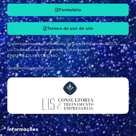
Formulário
Termos de uso do site
Encarregado pelo Tratamento de Dados Pessoais (DPO):
Lis Consultoria & Treinamento Empresarial
CNPJ: 18.571.987/0001-60
lgpd@orionparque.com
Informações