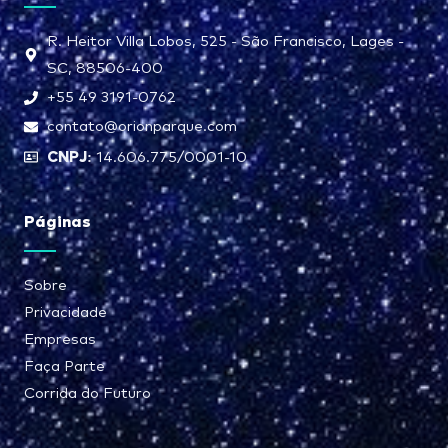
R. Heitor Villa Lobos, 525 - São Francisco, Lages -
SC, 88506-400
+55 49 3191-0762
contato@orionparque.com
CNPJ:
14.606.775/0001-10
Páginas
Sobre
Privacidade
Empresas
Faça Parte
Corrida do Futuro