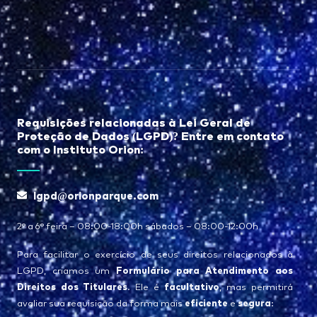
Requisições relacionadas à Lei Geral de
Proteção de Dados (LGPD)? Entre em contato
com o Instituto Orion:
lgpd@orionparque.com
2° a 6° feira – 08:00-18:00h sábados – 08:00-12:00h
Para facilitar o exercício de seus direitos relacionados à
Formulário para Atendimento aos
LGPD, criamos um
Direitos dos Titulares
facultativo
. Ele é
, mas permitirá
eficiente
segura
avaliar sua requisição da forma mais
e
: