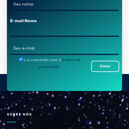
N
o
m
E-mail Nome
e
*
E
-
Li e concordo com a
política de
m
Enviar
privacidade
.
a
i
l
*
SOBRE NÓS