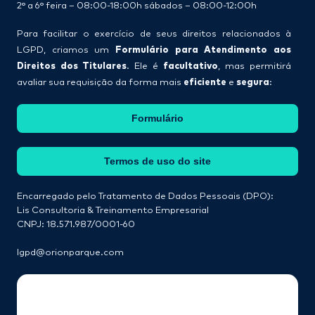
2° a 6° feira – 08:00-18:00h sábados – 08:00-12:00h
Para facilitar o exercício de seus direitos relacionados à
Formulário para Atendimento aos
LGPD, criamos um
Direitos dos Titulares
facultativo
. Ele é
, mas permitirá
eficiente
segura
avaliar sua requisição da forma mais
e
:
Formulário
Termos de uso do site
Encarregado pelo Tratamento de Dados Pessoais (DPO):
Lis Consultoria & Treinamento Empresarial
CNPJ: 18.571.987/0001-60
lgpd@orionparque.com