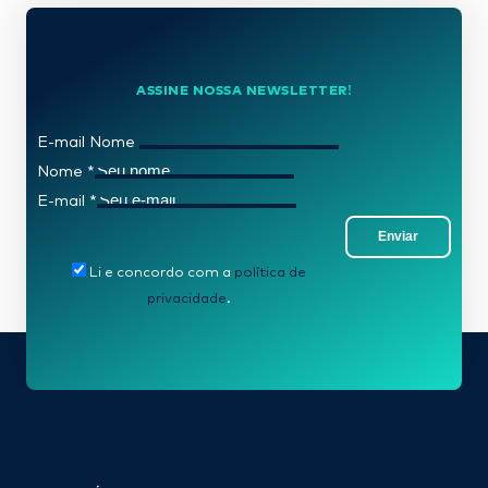
ASSINE NOSSA NEWSLETTER!
E-mail Nome
Nome
*
E-mail
*
Enviar
Li e concordo com a
política de
privacidade
.