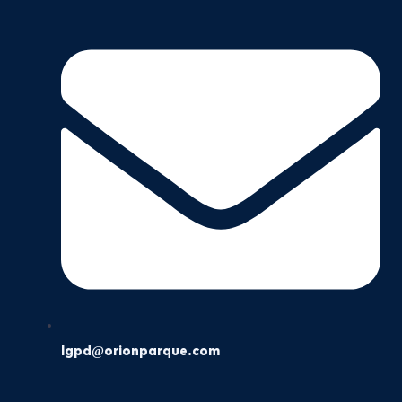
lgpd@orionparque.com