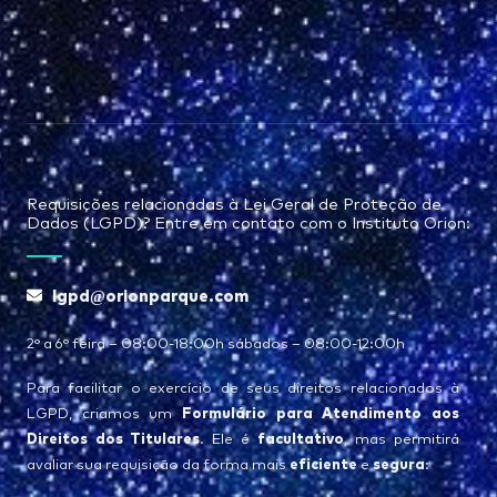
Requisições relacionadas à Lei Geral de Proteção de
Dados (LGPD)? Entre em contato com o Instituto Orion:
lgpd@orionparque.com
2° a 6° feira – 08:00-18:00h sábados – 08:00-12:00h
Para facilitar o exercício de seus direitos relacionados à
Formulário para Atendimento aos
LGPD, criamos um
Direitos dos Titulares
facultativo
. Ele é
, mas permitirá
eficiente
segura
avaliar sua requisição da forma mais
e
: