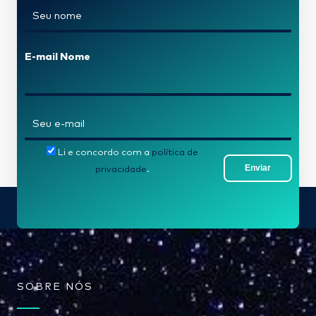
N
o
m
E-mail Nome
e
*
E
-
Li e concordo com a
política de
m
Enviar
privacidade
.
a
i
l
*
SOBRE NÓS