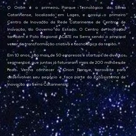
O Orion é o primeiro Parque Tecnológico da Serra
Catarinense, localizado em Lages, e possui o primeiro
Centro de Inovação da Rede Catarinense de Centros de
Inovação, do Governo do Estado. O Centro de Inovação
também é Polo Regional ACATE na Serra sendo o principal
vetor de transformação criativa e tecnológica da região.
Em 10 anos, são mais de 50 empresas e startups de diversos
segmentos, que juntas já faturaram mais de 200 milhões de
reais. Venha conhecer o Orion Parque, aproveite para
desenvolver seu negócio e faça parte do Ecossistema de
Inovação da Serra Catarinense!