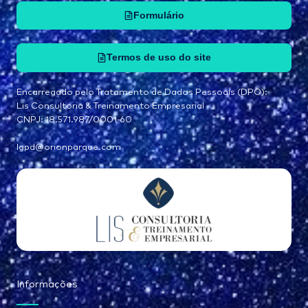
Formulário
Termos de uso do site
Encarregado pelo Tratamento de Dados Pessoais (DPO):
Lis Consultoria & Treinamento Empresarial
CNPJ: 18.571.987/0001-60
lgpd@orionparque.com
Informações