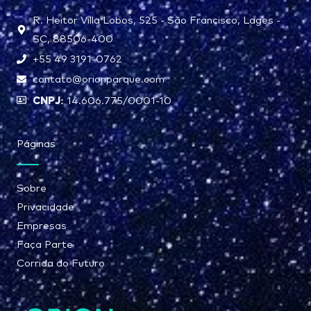
R. Heitor Villa Lobos, 525 - São Francisco, Lages -
SC, 88506-400
+55 49 3191-0762
contato@orionparque.com
CNPJ:
14.606.775/0001-10
Páginas
Sobre
Privacidade
Empresas
Faça Parte
Corrida do Futuro