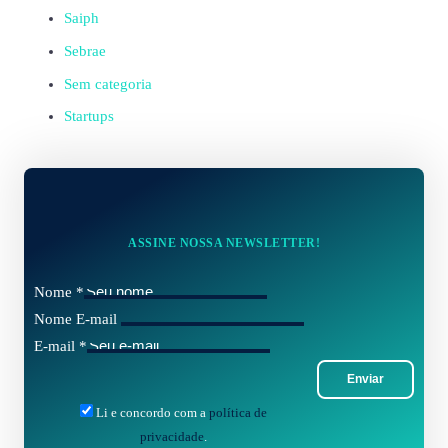
Saiph
Sebrae
Sem categoria
Startups
ASSINE NOSSA NEWSLETTER!
Nome
*
Nome E-mail
E-mail
*
Enviar
Li e concordo com a
política de
privacidade
.