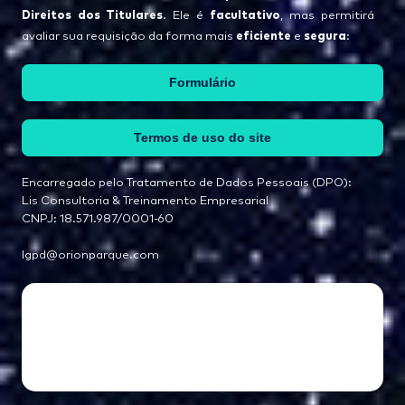
Direitos dos Titulares
facultativo
. Ele é
, mas permitirá
eficiente
segura
avaliar sua requisição da forma mais
e
:
Formulário
Termos de uso do site
Encarregado pelo Tratamento de Dados Pessoais (DPO):
Lis Consultoria & Treinamento Empresarial
CNPJ: 18.571.987/0001-60
lgpd@orionparque.com