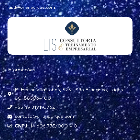
lgpd@orionparque.com
Informações
R. Heitor Villa Lobos, 525 - São Francisco, Lages -
SC, 88506-400
+55 49 3191-0762
contato@orionparque.com
CNPJ:
14.606.775/0001-10