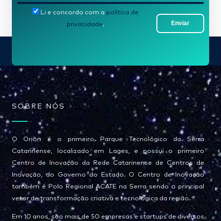
-
Li e concordo com a
política de
m
Enviar
privacidade
.
a
i
l
*
SOBRE NÓS
O Orion é o primeiro Parque Tecnológico da Serra
Catarinense, localizado em Lages, e possui o primeiro
Centro de Inovação da Rede Catarinense de Centros de
Inovação, do Governo do Estado. O Centro de Inovação
também é Polo Regional ACATE na Serra sendo o principal
vetor de transformação criativa e tecnológica da região.
Em 10 anos, são mais de 50 empresas e startups de diversos