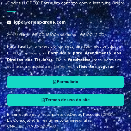
Dados (LGPD)? Entre em contato com o Instituto Orion:
lgpd@orionparque.com
2° a 6° feira – 08:00-18:00h sábados – 08:00-12:00h
Para facilitar o exercício de seus direitos relacionados à
Formulário para Atendimento aos
LGPD, criamos um
Direitos dos Titulares
facultativo
. Ele é
, mas permitirá
eficiente
segura
avaliar sua requisição da forma mais
e
:
Formulário
Termos de uso do site
Encarregado pelo Tratamento de Dados Pessoais (DPO):
Lis Consultoria & Treinamento Empresarial
CNPJ: 18.571.987/0001-60