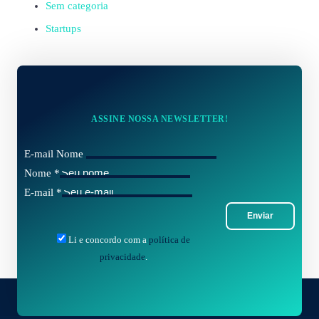
Sem categoria
Startups
ASSINE NOSSA NEWSLETTER!
E-mail Nome
Nome
*
E-mail
*
Enviar
Li e concordo com a
política de
privacidade
.