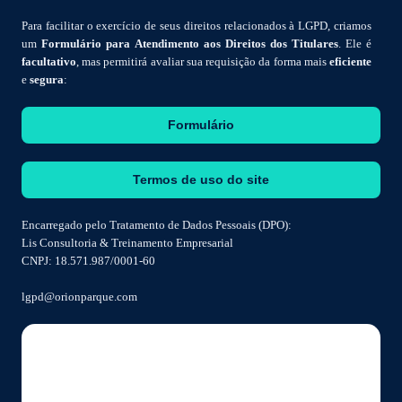
Para facilitar o exercício de seus direitos relacionados à LGPD, criamos
um
Formulário para Atendimento aos Direitos dos Titulares
. Ele é
facultativo
, mas permitirá avaliar sua requisição da forma mais
eficiente
e
segura
:
Formulário
Termos de uso do site
Encarregado pelo Tratamento de Dados Pessoais (DPO):
Lis Consultoria & Treinamento Empresarial
CNPJ: 18.571.987/0001-60
lgpd@orionparque.com