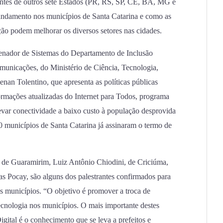
antes de outros sete Estados (PR, RS, SP, CE, BA, MG e
 andamento nos municípios de Santa Catarina e como as
o podem melhorar os diversos setores nas cidades.
denador de Sistemas do Departamento de Inclusão
omunicações, do Ministério de Ciência, Tecnologia,
n Tolentino, que apresenta as políticas públicas
nformações atualizadas do Internet para Todos, programa
levar conectividade a baixo custo à população desprovida
0 municípios de Santa Catarina já assinaram o termo de
, de Guaramirim, Luiz Antônio Chiodini, de Criciúma,
as Pocay, são alguns dos palestrantes confirmados para
eus municípios. “O objetivo é promover a troca de
ecnologia nos municípios. O mais importante destes
ital é o conhecimento que se leva a prefeitos e