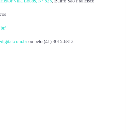
Heitor Villa Lobos, Nº 525
, Bairro São Francisco
icos
.br/
digital.com.br
ou pelo (41) 3015-6812