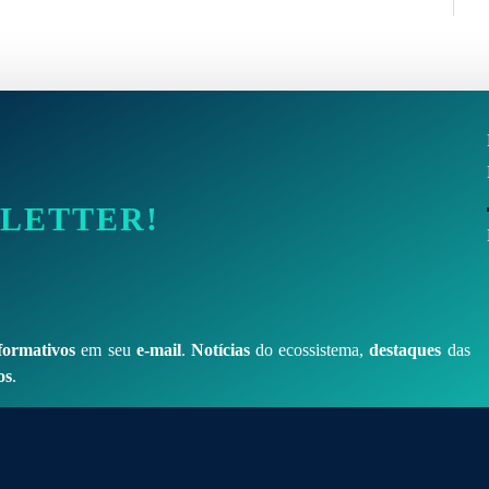
SLETTER!
formativos
em seu
e-mail
.
Notícias
do ecossistema,
destaques
das
os
.