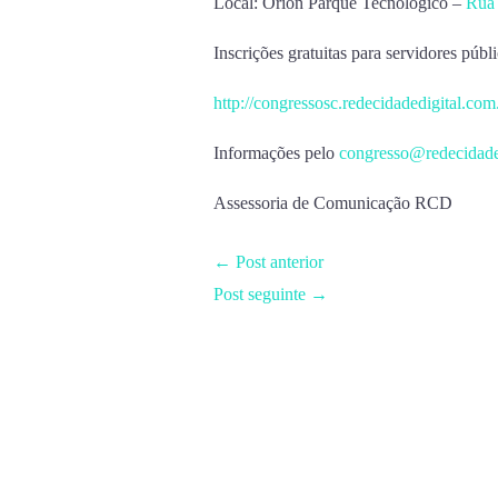
Local: Órion Parque Tecnológico –
Rua 
Inscrições gratuitas para servidores públ
http://congressosc.redecidadedigital.com
Informações pelo
congresso@redecidade
Assessoria de Comunicação RCD
←
Post anterior
Post seguinte
→