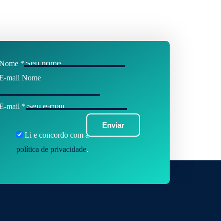
Nome
*
E-mail Nome
E-mail
*
Enviar
Li e concordo com a
política de privacidade
.