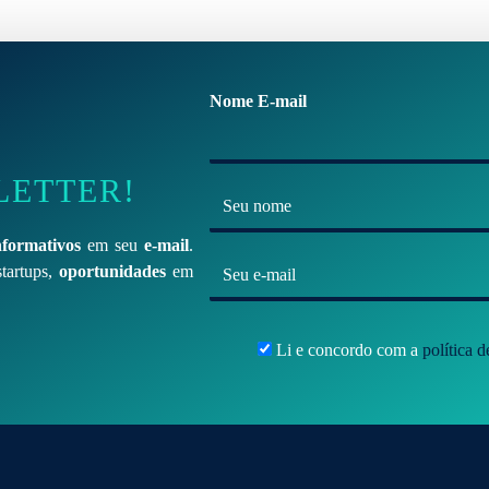
Nome E-mail
LETTER!
N
o
nformativos
em seu
e-mail
.
m
E
tartups,
oportunidades
em
e
-
*
m
Li e concordo com a
política 
a
i
l
*