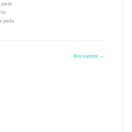
 pitchs
chs
e pitchs
Post seguinte
→