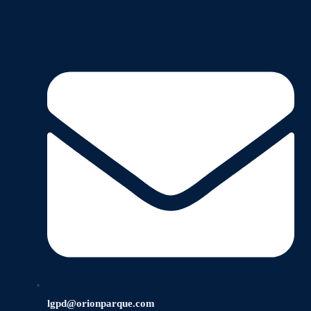
lgpd@orionparque.com