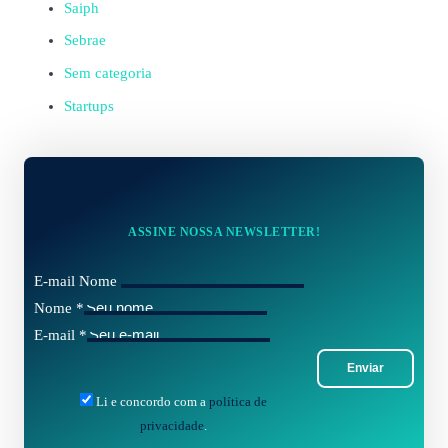
Saiph
Sebrae
Sem categoria
Startups
ASSINE NOSSA NEWSLETTER!
E-mail Nome
Nome
*
E-mail
*
Enviar
Li e concordo com a
política de
privacidade
.