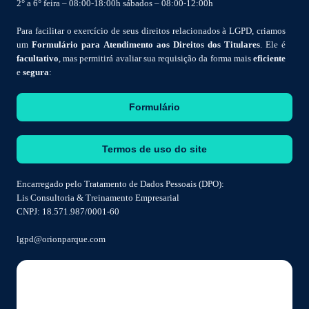
2° a 6° feira – 08:00-18:00h sábados – 08:00-12:00h
Para facilitar o exercício de seus direitos relacionados à LGPD, criamos
um
Formulário para Atendimento aos Direitos dos Titulares
. Ele é
facultativo
, mas permitirá avaliar sua requisição da forma mais
eficiente
e
segura
:
Formulário
Termos de uso do site
Encarregado pelo Tratamento de Dados Pessoais (DPO):
Lis Consultoria & Treinamento Empresarial
CNPJ: 18.571.987/0001-60
lgpd@orionparque.com