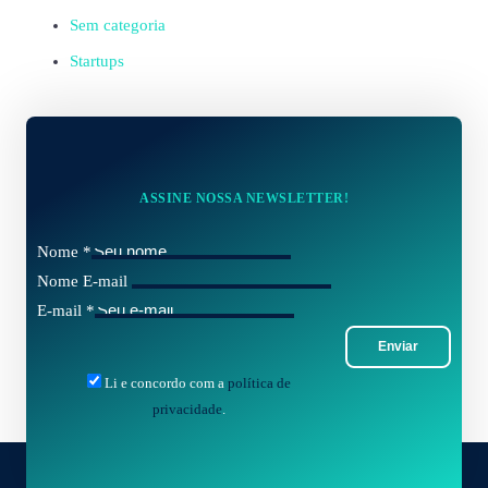
Sem categoria
Startups
ASSINE NOSSA NEWSLETTER!
Nome
*
Nome E-mail
E-mail
*
Enviar
Li e concordo com a
política de
privacidade
.