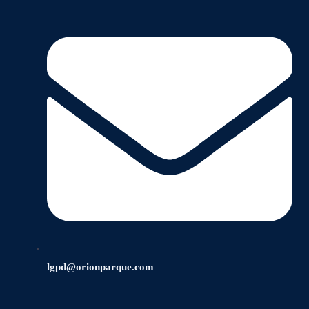
lgpd@orionparque.com