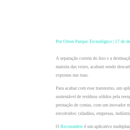
Ir
para
o
conteúdo
Por
Orion Parque Tecnológico
|
17 de d
A separação correta do lixo e a destinaç
maioria das vezes, acabam sendo descart
expostas nas ruas.
Para acabar com esse transtorno, um apli
sustentável de resíduos sólidos pela ree
prestação de contas, com um inovador mo
envolvidos: cidadãos, empresas, indústri
O
Reconsidere
é um aplicativo multipla