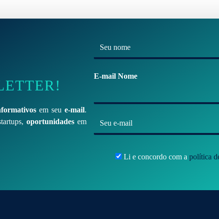
N
o
m
E-mail Nome
LETTER!
e
*
nformativos
em seu
e-mail
.
E
tartups,
oportunidades
em
-
m
Li e concordo com a
política 
a
i
l
*