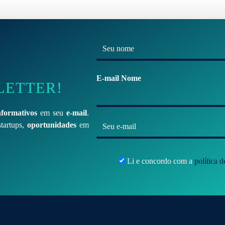
N
o
m
E-mail Nome
LETTER!
e
*
nformativos
em seu
e-mail
.
E
tartups,
oportunidades
em
-
m
Li e concordo com a
política 
a
i
l
*