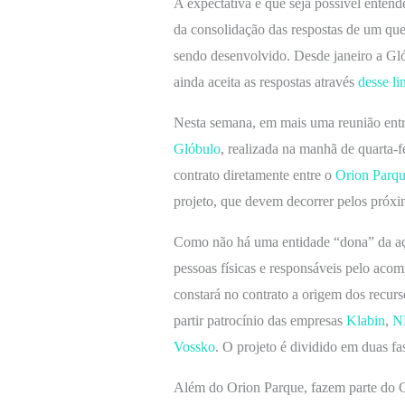
A expectativa é que seja possível entend
da consolidação das respostas de um que
sendo desenvolvido. Desde janeiro a Gló
ainda aceita as respostas através
desse li
Nesta semana, em mais uma reunião ent
Glóbulo
, realizada na manhã de quarta-f
contrato diretamente entre o
Orion Parq
projeto, que devem decorrer pelos próxi
Como não há uma entidade “dona” da aç
pessoas físicas e responsáveis pelo aco
constará no contrato a origem dos recur
partir patrocínio das empresas
Klabin
,
N
Vossko
. O projeto é dividido em duas fa
Além do Orion Parque, fazem parte do 