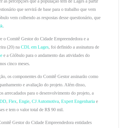
er as percepções que a população tem de Lages a partir
stionário que servirá de base para o trabalho que vem
bulo vem colhendo as respostas desse questionário, que
nk
.
re o Comitê Gestor do Cidade Empreendedora e a
eira (20) na
CDL em Lages
, foi definido a assinatura de
ue
e a Glóbulo para o andamento das atividades do
mos cinco meses.
ão, os componentes do Comitê Gestor assinarão como
mpanhamento e avaliação do projeto. Além disso,
sos arrecadados para o desenvolvimento do projeto, a
DD
,
Flex
,
Engie
,
CJ Automotiva
,
Expert Engenharia
e
ses e tem o valor total de R$ 90 mil.
Comitê Gestor do Cidade Empreendedora entidades