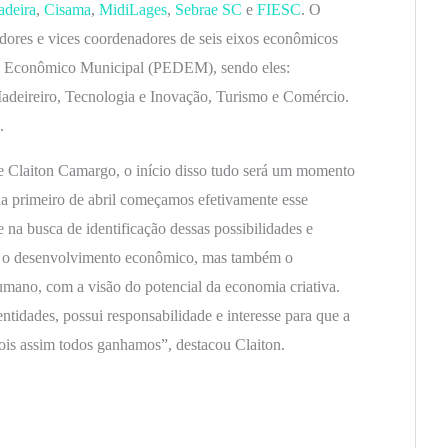
adeira
,
Cisama
,
MidiLages
,
Sebrae SC
e
FIESC
. O
ores e vices coordenadores de seis eixos econômicos
o Econômico Municipal (PEDEM), sendo eles:
adeireiro, Tecnologia e Inovação, Turismo e Comércio.
.
ue Claiton Camargo, o início disso tudo será um momento
dia primeiro de abril começamos efetivamente esse
na busca de identificação dessas possibilidades e
só o desenvolvimento econômico, mas também o
umano, com a visão do potencial da economia criativa.
tidades, possui responsabilidade e interesse para que a
ois assim todos ganhamos”, destacou Claiton.