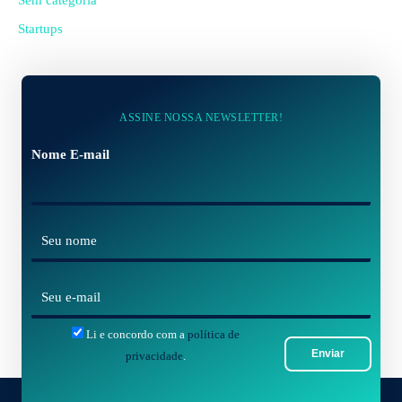
Startups
ASSINE NOSSA NEWSLETTER!
Nome E-mail
N
o
m
E
e
-
*
Li e concordo com a
política de
m
Enviar
privacidade
.
a
i