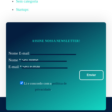
Sem categoria
Startups
ASSINE NOSSA NEWSLETTER!
Nome E-mail
Nome
*
E-mail
*
Enviar
Li e concordo com a
política de
privacidade
.