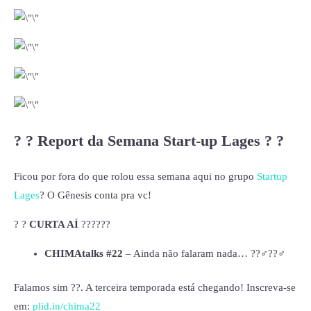
? ? Report da Semana Start-up Lages ? ?
Ficou por fora do que rolou essa semana aqui no grupo
Startup
Lages
? O Gênesis conta pra vc!
? ?
CURTA AÍ
??‍???‍?
CHIMAtalks #22
– Ainda não falaram nada… ??‍♂??‍♂
Falamos sim ??. A terceira temporada está chegando! Inscreva-se
em:
plid.in/chima22