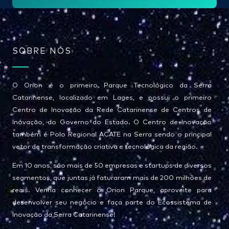
*
SOBRE NÓS
O Orion é o primeiro Parque Tecnológico da Serra
Catarinense, localizado em Lages, e possui o primeiro
Centro de Inovação da Rede Catarinense de Centros de
Inovação, do Governo do Estado. O Centro de Inovação
também é Polo Regional ACATE na Serra sendo o principal
vetor de transformação criativa e tecnológica da região.
Em 10 anos, são mais de 50 empresas e startups de diversos
segmentos, que juntas já faturaram mais de 200 milhões de
reais. Venha conhecer o Orion Parque, aproveite para
desenvolver seu negócio e faça parte do Ecossistema de
Inovação da Serra Catarinense!