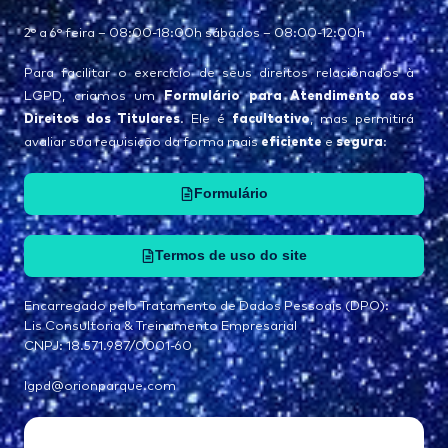
2° a 6° feira – 08:00-18:00h sábados – 08:00-12:00h
Para facilitar o exercício de seus direitos relacionados à
Formulário para Atendimento aos
LGPD, criamos um
Direitos dos Titulares
facultativo
. Ele é
, mas permitirá
eficiente
segura
avaliar sua requisição da forma mais
e
:
Formulário
Termos de uso do site
Encarregado pelo Tratamento de Dados Pessoais (DPO):
Lis Consultoria & Treinamento Empresarial
CNPJ: 18.571.987/0001-60
lgpd@orionparque.com