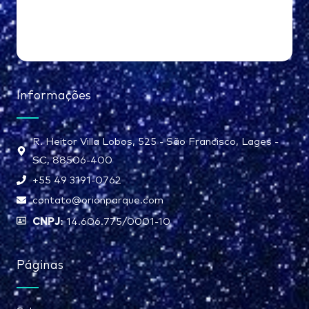
Informações
R. Heitor Villa Lobos, 525 - São Francisco, Lages -
SC, 88506-400
+55 49 3191-0762
contato@orionparque.com
CNPJ:
14.606.775/0001-10
Páginas