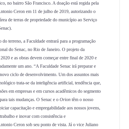
o, no bairro São Francisco. A doação está regida pela
 Antonio Ceron em 11 de julho de 2019, autorizando o
rea de terras de propriedade do município ao Serviço
enac).
o do terreno, a Faculdade entrará para a programação
onal do Senac, no Rio de Janeiro. O projeto da
e 2020 e as obras devem começar entre final de 2020 e
adamente um ano. “A Faculdade Senac irá preparar e
te novo ciclo de desenvolvimento. Um dos assuntos mais
ógico trata-se da inteligência artificial, tendência que,
ssões em empresas e em cursos acadêmicos do segmento
 para tais mudanças. O Senac e o
Orion
têm o nosso
piciar capacitação e empregabilidade aos nossos jovens,
trabalho e inovar com consistência e
ntonio Ceron sob seu ponto de vista. Já o vice Juliano