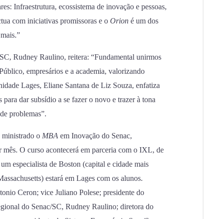
ares: Infraestrutura, ecossistema de inovação e pessoas,
ua com iniciativas promissoras e o
Orion
é um dos
 mais.”
c/SC, Rudney Raulino, reitera: “Fundamental unirmos
 Público, empresários e a academia, valorizando
idade Lages, Eliane Santana de Liz Souza, enfatiza
para dar subsídio a se fazer o novo e trazer à tona
 de problemas”.
á ministrado o
MBA
em Inovação do Senac,
 mês. O curso acontecerá em parceria com o IXL, de
um especialista de Boston (capital e cidade mais
Massachusetts) estará em Lages com os alunos.
tonio Ceron; vice Juliano Polese; presidente do
r regional do Senac/SC, Rudney Raulino; diretora do