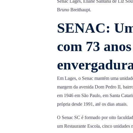
Senac Lages, Eliane Santana de Liz Sou
B
runo
Breithaupt.
SENAC: Uma
com 73 anos
envergadur
Em Lages, o Senac mantém uma unidade 
margem da avenida Dom Pedro II, bairro U
em 1946 em São Paulo, em Santa Catari
própria desde 1991, até os dias atuais.
O Senac SC é formado por oito faculdad
um Restaurante Escola, cinco unidades m