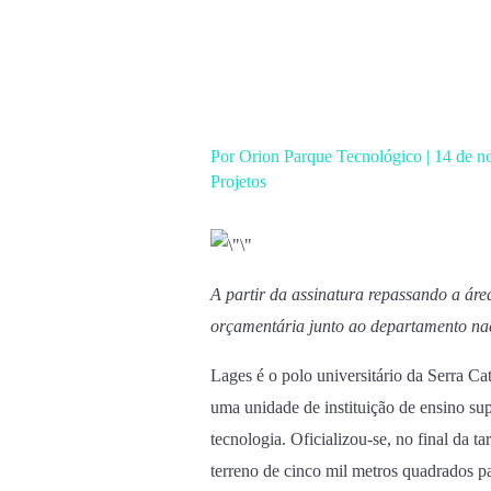
Ir
para
o
conteúdo
Por
Orion Parque Tecnológico
|
14 de n
Projetos
A partir da assinatura repassando a ár
orçamentária junto ao departamento naci
Lages é o polo universitário da Serra Ca
uma unidade de instituição de ensino sup
tecnologia. Oficializou-se, no final da t
terreno de cinco mil metros quadrados p