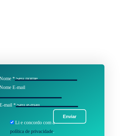
Nome
*
Nome E-mail
E-mail
*
Enviar
Li e concordo com a
política de privacidade
.