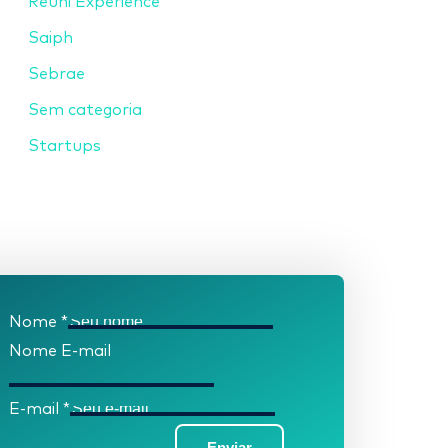
Reuni Experience
Saiph
Sebrae
Sem categoria
Startups
Nome
*
Nome E-mail
E-mail
*
Enviar