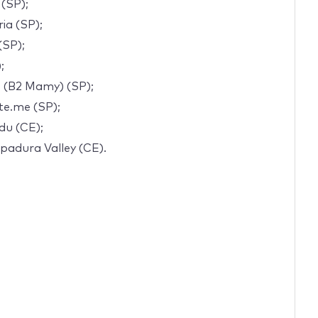
 (SP);
ia (SP);
(SP);
;
 (B2 Mamy) (SP);
te.me (SP);
du (CE);
padura Valley (CE).