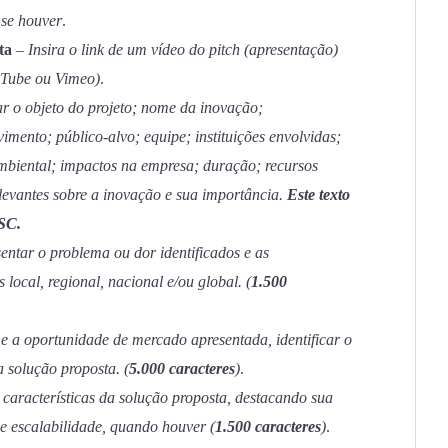
 se houver
.
ta
–
Insira o link de um vídeo do pitch (apresentação)
uTube ou Vimeo)
.
r o objeto do projeto; nome da inovação;
imento; público-alvo; equipe; instituições envolvidas;
mbiental; impactos na empresa; duração; recursos
levantes sobre a inovação e sua importância.
Este texto
SC.
entar o problema ou dor identificados e as
 local, regional, nacional e/ou global. (
1.500
 a oportunidade de mercado apresentada, identificar o
a solução proposta. (
5.000 caracteres
)
.
 características da solução proposta, destacando sua
de escalabilidade, quando houver (
1.500 caracteres
)
.