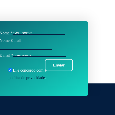
Nome
*
Nome E-mail
E-mail
*
Enviar
Li e concordo com a
política de privacidade
.