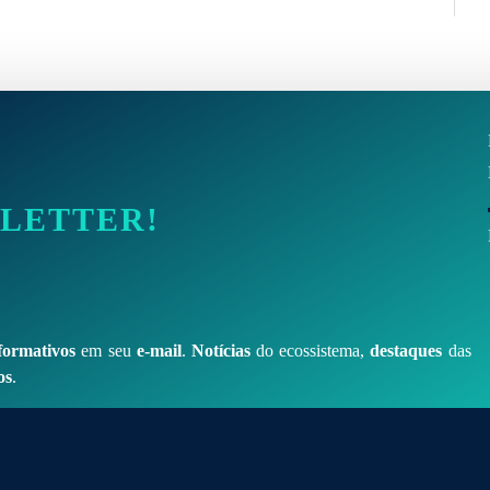
SLETTER!
formativos
em seu
e-mail
.
Notícias
do ecossistema,
destaques
das
os
.