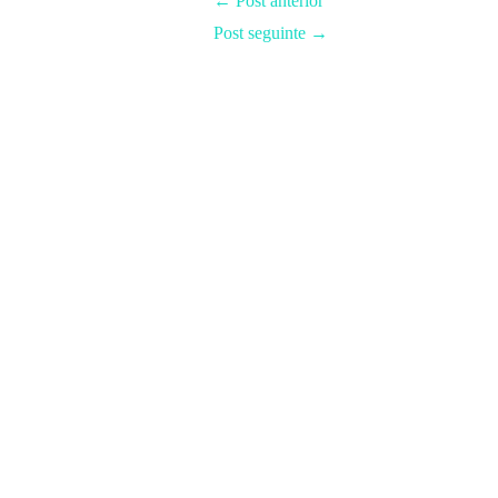
←
Post anterior
Post seguinte
→