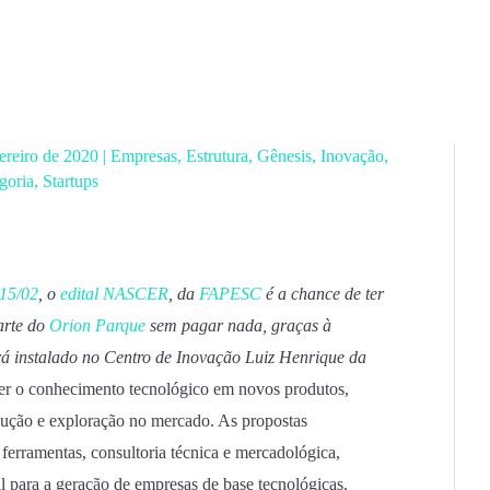
vereiro de 2020
|
Empresas
,
Estrutura
,
Gênesis
,
Inovação
,
goria
,
Startups
 15/02
, o
edital NASCER
, da
FAPESC
é a chance de ter
arte do
Orion Parque
sem pagar nada, graças à
á instalado no Centro de Inovação Luiz Henrique da
ter o conhecimento tecnológico em novos produtos,
odução e exploração no mercado. As propostas
ferramentas, consultoria técnica e mercadológica,
al para a geração de empresas de base tecnológicas.