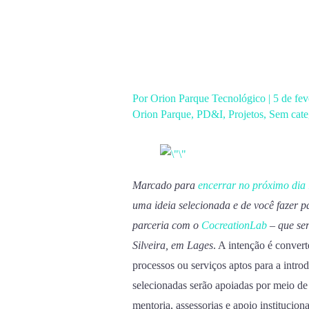
Ir
para
o
conteúdo
Por
Orion Parque Tecnológico
|
5 de fe
Orion Parque
,
PD&I
,
Projetos
,
Sem cate
Marcado para
encerrar no próximo dia
uma ideia selecionada e de você fazer p
parceria com o
CocreationLab
– que ser
Silveira, em Lages
. A intenção é conver
processos ou serviços aptos para a intr
selecionadas serão apoiadas por meio de 
mentoria, assessorias e apoio institucion