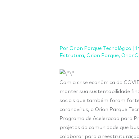
Ir
para
o
conteúdo
Por
Orion Parque Tecnológico
|
1
Estrutura
,
Orion Parque
,
OrionC
Com a crise econômica da COVID
manter sua sustentabilidade fina
sociais que também foram fort
coronavírus, o Orion Parque Tecn
Programa de Aceleração para Proj
projetos da comunidade que bus
colaborar para a reestruturação