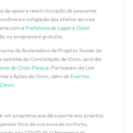
ama de apoio e reestruturação de pequenos
onômica e mitigação dos efeitos da crise
eria com a
Prefeitura de Lages
e
Orion
ção no programa é gratuita.
, nome da Aceleradora de Projetos Sociais do
estrelas da Constelação de Orion, será dia
ook do Orion Parque
. Participam da Live
amas e Ações do Orion, além de
Everton
 Ceron
.
s é um programa que dá suporte aos projetos
 a pensar fora da sua zona de conforto,
eríodo pós-COVID-19. O Programa de