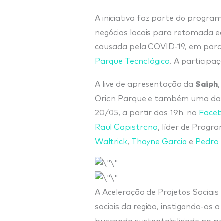
A iniciativa faz parte do progr
negócios locais para retomada ec
causada pela COVID-19, em parc
Parque Tecnológico
. A participa
Saiph
A live de apresentação da
Orion Parque e também uma das 
20/05, a partir das 19h, no
Faceb
Raul Capistrano
, líder de Progr
Waltrick
,
Thayne Garcia
e
Pedro
A Aceleração de Projetos Sociai
sociais da região, instigando-os
buscando sustentabilidade no p