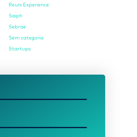
Reuni Experience
Saiph
Sebrae
Sem categoria
Startups