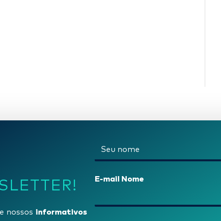
N
o
m
E-mail Nome
SLETTER!
e
*
informativos
e nossos