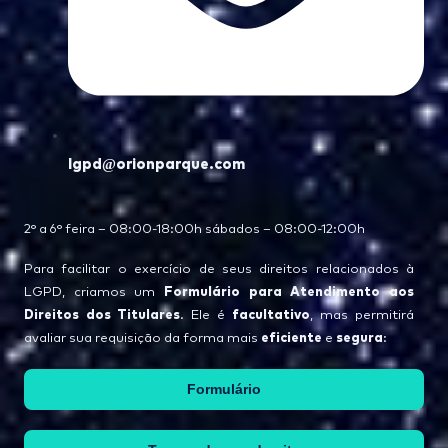
lgpd@orionparque.com
2° a 6° feira – 08:00-18:00h sábados – 08:00-12:00h
Para facilitar o exercício de seus direitos relacionados à
Formulário para Atendimento aos
LGPD, criamos um
Direitos dos Titulares
facultativo
. Ele é
, mas permitirá
eficiente
segura
avaliar sua requisição da forma mais
e
:
Formulário