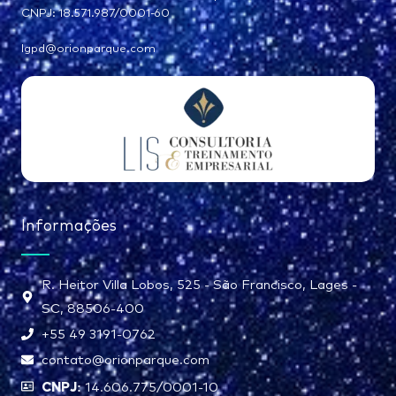
CNPJ: 18.571.987/0001-60
lgpd@orionparque.com
Informações
R. Heitor Villa Lobos, 525 - São Francisco, Lages -
SC, 88506-400
+55 49 3191-0762
contato@orionparque.com
CNPJ:
14.606.775/0001-10