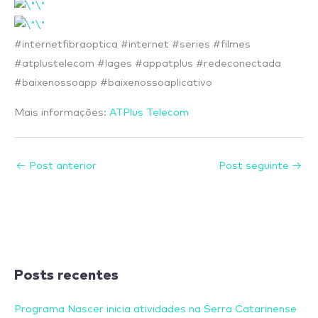
#internetfibraoptica #internet #series #filmes
#atplustelecom #lages #appatplus #redeconectada
#baixenossoapp #baixenossoaplicativo
Mais informações:
ATPlus Telecom
←
Post anterior
Post seguinte
→
Posts recentes
Programa Nascer inicia atividades na Serra Catarinense