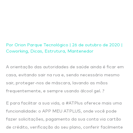
Ir
para
o
conteúdo
Por
Orion Parque Tecnológico
|
26 de outubro de 2020
|
Coworking
,
Dicas
,
Estrutura
,
Mantenedor
A orientação das autoridades de saúde ainda é ficar em
casa, evitando sair na rua e, sendo necessário mesmo
sair, proteger-nos de máscara, lavando as mãos
frequentemente, e sempre usando álcool gel. ?
E para facilitar a sua vida, a #ATPlus oferece mais uma
funcionalidade: o APP MEU ATPLUS, onde você pode
fazer solicitações, pagamento da sua conta via cartão
de crédito, verificação do seu plano, conferir facilmente