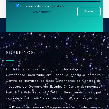
-
Li e concordo com a
política de
m
Enviar
privacidade
.
a
i
l
*
SOBRE NÓS
O Orion é o primeiro Parque Tecnológico da Serra
Catarinense, localizado em Lages, e possui o primeiro
Centro de Inovação da Rede Catarinense de Centros de
Inovação, do Governo do Estado. O Centro de Inovação
também é Polo Regional ACATE na Serra sendo o principal
vetor de transformação criativa e tecnológica da região.
Em 10 anos, são mais de 50 empresas e startups de diversos