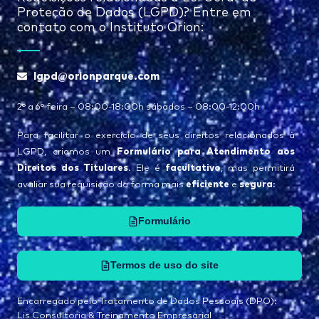
Proteção de Dados (LGPD)? Entre em
contato com o Instituto Orion:
lgpd@orionparque.com
2° a 6° feira – 08:00-18:00h sábados – 08:00-12:00h
Para facilitar o exercício de seus direitos relacionados à
Formulário para Atendimento aos
LGPD, criamos um
Direitos dos Titulares
facultativo
. Ele é
, mas permitirá
eficiente
segura
avaliar sua requisição da forma mais
e
:
Formulário
Termos de uso do site
Encarregado pelo Tratamento de Dados Pessoais (DPO):
Lis Consultoria & Treinamento Empresarial