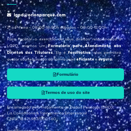
lgpd@orionparque.com
2° a 6° feira – 08:00-18:00h sábados – 08:00-12:00h
Para facilitar o exercício de seus direitos relacionados à
Formulário para Atendimento aos
LGPD, criamos um
Direitos dos Titulares
facultativo
. Ele é
, mas permitirá
eficiente
segura
avaliar sua requisição da forma mais
e
:
Formulário
Termos de uso do site
Encarregado pelo Tratamento de Dados Pessoais (DPO):
Lis Consultoria & Treinamento Empresarial
CNPJ: 18.571.987/0001-60
lgpd@orionparque.com