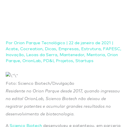
Ir
para
o
conteúdo
Por
Orion Parque Tecnológico
|
22 de janeiro de 2021
|
Acate
,
Cocreation
,
Dicas
,
Empresas
,
Estrutura
,
FAPESC
,
Inovação
,
Leoas da Serra
,
Mantenedor
,
Mentoria
,
Orion
Parque
,
OrionLab
,
PD&I
,
Projetos
,
Startups
Foto: Scienco Biotech/Divulgação
Residente no Orion Parque desde 2017, quando ingressou
no edital OrionLab, Scienco Biotech não deixou de
registrar patentes e acumular grandes resultados no
desenvolvimento de biotecnologia.
A
Scienco Biotech
desenvolveu e patenteou, em parceria