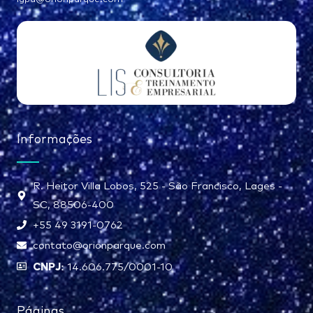
Informações
R. Heitor Villa Lobos, 525 - São Francisco, Lages -
SC, 88506-400
+55 49 3191-0762
contato@orionparque.com
CNPJ:
14.606.775/0001-10
Páginas