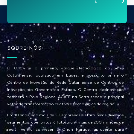
a
i
l
*
SOBRE NÓS
O Orion é o primeiro Parque Tecnológico da Serra
Catarinense, localizado em Lages, e possui o primeiro
Centro de Inovação da Rede Catarinense de Centros de
Inovação, do Governo do Estado. O Centro de Inovação
também é Polo Regional ACATE na Serra sendo o principal
vetor de transformação criativa e tecnológica da região.
Em 10 anos, são mais de 50 empresas e startups de diversos
segmentos, que juntas já faturaram mais de 200 milhões de
reais. Venha conhecer o Orion Parque, aproveite para