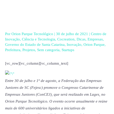
Ir
para
o
conteúdo
Por
Orion Parque Tecnológico
|
30 de julho de 2021
|
Centro de
Inovação
,
Ciência e Tecnologia
,
Cocreation
,
Dicas
,
Empresas
,
Governo do Estado de Santa Catarina
,
Inovação
,
Orion Parque
,
Prefeitura
,
Projetos
,
Sem categoria
,
Startups
[vc_row][vc_column][vc_column_text]
Entre 30 de julho e 1º de agosto, a Federação das Empresas
Juniores de SC (Fejesc) promove o Congresso Catarinense de
Empresas Juniores (ConCEJ), que será realizado em Lages, no
Orion Parque Tecnológico. O evento ocorre anualmente e reúne
mais de 600 universitários ligados a iniciativas de