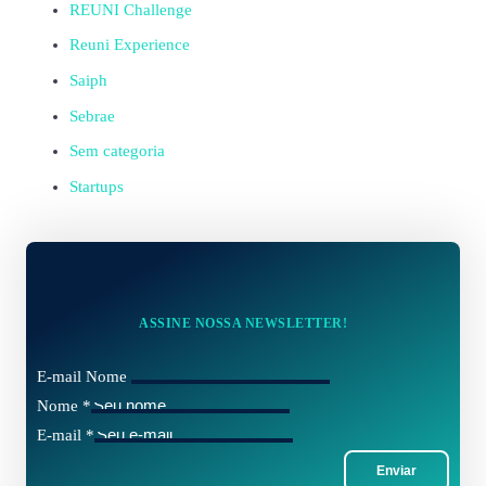
REUNI Challenge
Reuni Experience
Saiph
Sebrae
Sem categoria
Startups
ASSINE NOSSA NEWSLETTER!
E-mail Nome
Nome
*
E-mail
*
Enviar