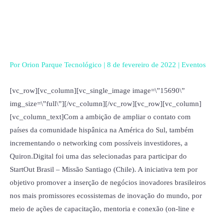
Ir
para
o
conteúdo
Por
Orion Parque Tecnológico
|
8 de fevereiro de 2022
|
Eventos
[vc_row][vc_column][vc_single_image image=\”15690\”
img_size=\”full\”][/vc_column][/vc_row][vc_row][vc_column]
[vc_column_text]Com a ambição de ampliar o contato com
países da comunidade hispânica na América do Sul, também
incrementando o networking com possíveis investidores, a
Quiron.Digital foi uma das selecionadas para participar do
StartOut Brasil – Missão Santiago (Chile). A iniciativa tem por
objetivo promover a inserção de negócios inovadores brasileiros
nos mais promissores ecossistemas de inovação do mundo, por
meio de ações de capacitação, mentoria e conexão (on-line e