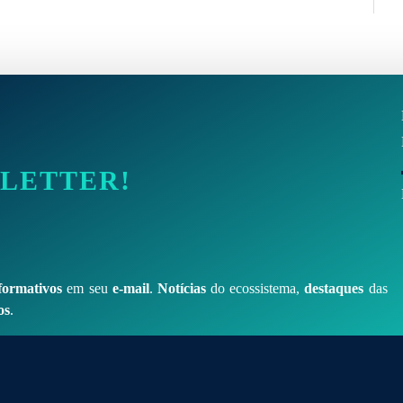
SLETTER!
formativos
em seu
e-mail
.
Notícias
do ecossistema,
destaques
das
os
.