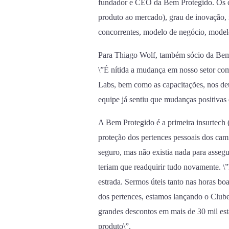
fundador e CEO da Bem Protegido. Os cri
produto ao mercado), grau de inovação, ní
concorrentes, modelo de negócio, model
Para Thiago Wolf, também sócio da Bem
\”É nítida a mudança em nosso setor co
Labs, bem como as capacitações, nos de
equipe já sentiu que mudanças positivas
A Bem Protegido é a primeira insurtech (
proteção dos pertences pessoais dos ca
seguro, mas não existia nada para assegur
teriam que readquirir tudo novamente. \
estrada. Sermos úteis tanto nas horas bo
dos pertences, estamos lançando o Club
grandes descontos em mais de 30 mil est
produto\”.