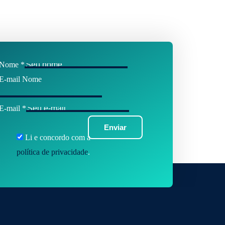
Nome
*
E-mail Nome
E-mail
*
Enviar
Li e concordo com a
política de privacidade
.