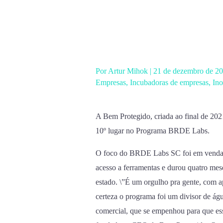
Ir
para
o
conteúdo
Por
Artur Mihok
|
21 de dezembro de 2
Empresas
,
Incubadoras de empresas
,
In
A Bem Protegido, criada ao final de 20
10º lugar no Programa BRDE Labs.
O foco do BRDE Labs SC foi em vendas,
acesso a ferramentas e durou quatro mes
estado. \”É um orgulho pra gente, com 
certeza o programa foi um divisor de águ
comercial, que se empenhou para que esse