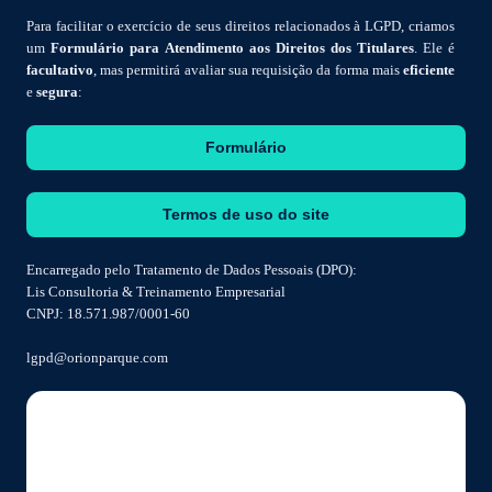
Para facilitar o exercício de seus direitos relacionados à LGPD, criamos
um
Formulário para Atendimento aos Direitos dos Titulares
. Ele é
facultativo
, mas permitirá avaliar sua requisição da forma mais
eficiente
e
segura
:
Formulário
Termos de uso do site
Encarregado pelo Tratamento de Dados Pessoais (DPO):
Lis Consultoria & Treinamento Empresarial
CNPJ: 18.571.987/0001-60
lgpd@orionparque.com