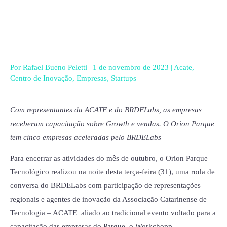
Ir
para
o
conteúdo
Por
Rafael Bueno Peletti
|
1 de novembro de 2023
|
Acate
,
Centro de Inovação
,
Empresas
,
Startups
Com representantes da ACATE e do BRDELabs, as empresas
receberam capacitação sobre Growth e vendas. O Orion Parque
tem cinco empresas aceleradas pelo BRDELabs
Para encerrar as atividades do mês de outubro, o Orion Parque
Tecnológico realizou na noite desta terça-feira (31), uma roda de
conversa do BRDELabs com participação de representações
regionais e agentes de inovação da Associação Catarinense de
Tecnologia – ACATE aliado ao tradicional evento voltado para a
capacitação das empresas do Parque, o Workchopp.