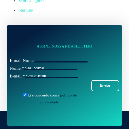
Sem categoria
Startups
ASSINE NOSSA NEWSLETTER!
E-mail Nome
Nome
*
E-mail
*
Enviar
Li e concordo com a
política de
privacidade
.