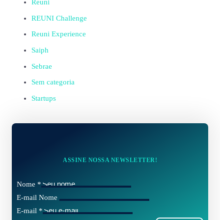
Reuni
REUNI Challenge
Reuni Experience
Saiph
Sebrae
Sem categoria
Startups
ASSINE NOSSA NEWSLETTER!
Nome
*
E-mail Nome
E-mail
*