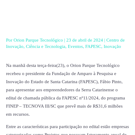
Ir
para
o
conteúdo
Por
Orion Parque Tecnológico
|
23 de abril de 2024
|
Centro de
Inovação
,
Ciência e Tecnologia
,
Eventos
,
FAPESC
,
Inovação
Na manhã desta terça-feira(23), o Orion Parque Tecnológico
recebeu o presidente da Fundação de Amparo à Pesquisa e
Inovação do Estado de Santa Catarina (FAPESC), Fábio Pinto,
para apresentar aos empreendedores da Serra Catarinense o
edital de chamada pública da FAPESC nº11/2024, do programa
FINEP – TECNOVA III/SC que prevê mais de R$31,6 milhões
em recursos.
Entre as características para participação no edital estão empresas
categorizadas como Projetos que possuam faturamento anual de