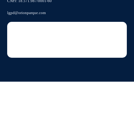
CNPJ: 18.571.987/0001-60
lgpd@orionparque.com