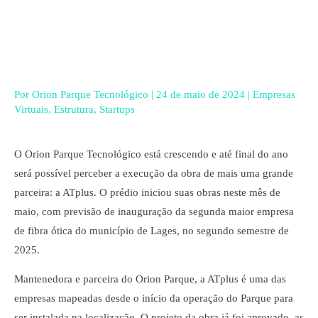
Ir
para
o
conteúdo
Por
Orion Parque Tecnológico
|
24 de maio de 2024
|
Empresas
Virtuais
,
Estrutura
,
Startups
O Orion Parque Tecnológico está crescendo e até final do ano
será possível perceber a execução da obra de mais uma grande
parceira: a ATplus. O prédio iniciou suas obras neste mês de
maio, com previsão de inauguração da segunda maior empresa
de fibra ótica do município de Lages, no segundo semestre de
2025.
Mantenedora e parceira do Orion Parque, a ATplus é uma das
empresas mapeadas desde o início da operação do Parque para
ser instalada na localização. O projeto da obra já foi aprovado, as