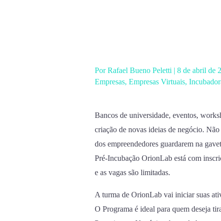
Ir
para
o
conteúdo
Por
Rafael Bueno Peletti
|
8 de abril de
Empresas
,
Empresas Virtuais
,
Incubador
Bancos de universidade, eventos, works
criação de novas ideias de negócio. Não
dos empreendedores guardarem na gaveta
Pré-Incubação OrionLab está com inscriçõ
e as vagas são limitadas.
A turma de OrionLab vai iniciar suas ati
O Programa é ideal para quem deseja tira