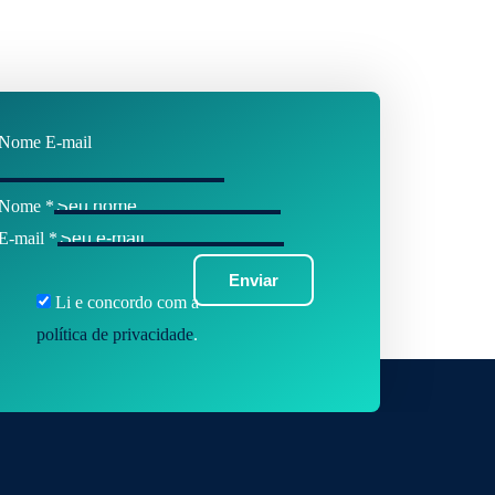
Nome E-mail
Nome
*
E-mail
*
Enviar
Li e concordo com a
política de privacidade
.