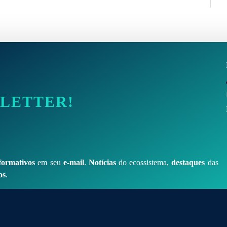
SLETTER!
formativos
em seu
e-mail
.
Notícias
do ecossistema,
destaques
das
os
.