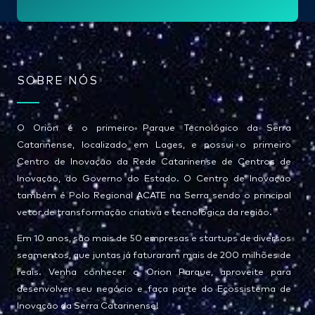
l
*
SOBRE NÓS
O Orion é o primeiro Parque Tecnológico da Serra
Catarinense, localizado em Lages, e possui o primeiro
Centro de Inovação da Rede Catarinense de Centros de
Inovação, do Governo do Estado. O Centro de Inovação
também é Polo Regional ACATE na Serra sendo o principal
vetor de transformação criativa e tecnológica da região.
Em 10 anos, são mais de 50 empresas e startups de diversos
segmentos, que juntas já faturaram mais de 200 milhões de
reais. Venha conhecer o Orion Parque, aproveite para
desenvolver seu negócio e faça parte do Ecossistema de
Inovação da Serra Catarinense!