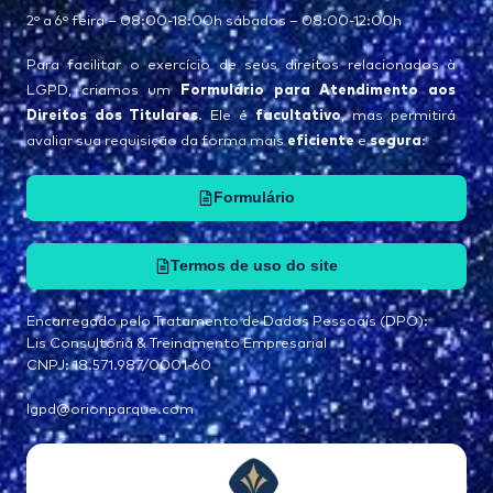
2° a 6° feira – 08:00-18:00h sábados – 08:00-12:00h
Para facilitar o exercício de seus direitos relacionados à
Formulário para Atendimento aos
LGPD, criamos um
Direitos dos Titulares
facultativo
. Ele é
, mas permitirá
eficiente
segura
avaliar sua requisição da forma mais
e
:
Formulário
Termos de uso do site
Encarregado pelo Tratamento de Dados Pessoais (DPO):
Lis Consultoria & Treinamento Empresarial
CNPJ: 18.571.987/0001-60
lgpd@orionparque.com