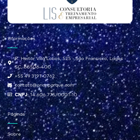
Informações
R. Heitor Villa Lobos, 525 - São Francisco, Lages -
SC, 88506-400
+55 49 3191-0762
contato@orionparque.com
CNPJ:
14.606.775/0001-10
Páginas
Sobre