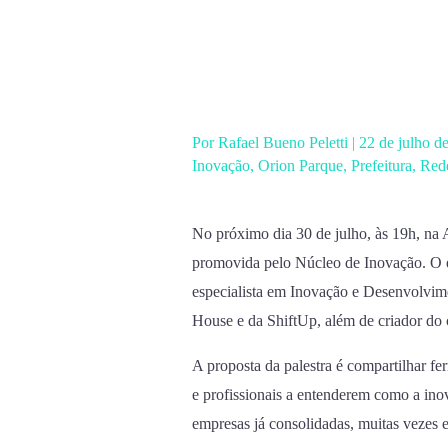
Ir
para
o
conteúdo
Por
Rafael Bueno Peletti
|
22 de julho d
Inovação
,
Orion Parque
,
Prefeitura
,
Rede
No próximo dia 30 de julho, às 19h, na 
promovida pelo Núcleo de Inovação. O e
especialista em Inovação e Desenvolvim
House e da ShiftUp, além de criador do
A proposta da palestra é compartilhar f
e profissionais a entenderem como a in
empresas já consolidadas, muitas vezes 