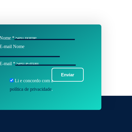
Nome
*
E-mail Nome
E-mail
*
Enviar
Li e concordo com a
política de privacidade
.