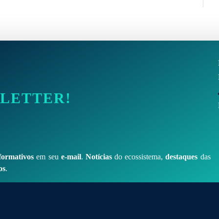
SLETTER!
formativos
em seu
e-mail
.
Notícias
do ecossistema,
destaques
das
os
.