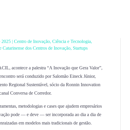
e 2025
|
Centro de Inovação
,
Ciência e Tecnologia
,
 Catarinense dos Centros de Inovação
,
Startups
ACIL, acontece a palestra “A Inovação que Gera Valor”,
ncontro será conduzido por Salomão Eineck Júnior,
ento Regional Sustentável, sócio da Ronnin Innovation
 canal Conversa de Corredor.
erramentas, metodologias e cases que ajudem empresários
ovação pode — e deve — ser incorporada ao dia a dia de
enraizadas em modelos mais tradicionais de gestão.