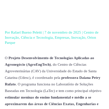
Ir
para
o
conteúdo
Por
Rafael Bueno Peletti
|
7 de novembro de 2025
|
Centro de
Inovação
,
Ciência e Tecnologia
,
Empresas
,
Inovação
,
Orion
Parque
O
Projeto Desenvolvimento de Tecnologias Aplicadas ao
Agronegócio (AgroEngTech)
, do Centro de Ciências
Agroveterinárias (CAV) da Universidade do Estado de Santa
Catarina (Udesc), é coordenado pela
professora Daiana Petry
Rufato
. O programa funciona no Laboratório de Soluções
Baseadas em Tecnologia (LaTec) e tem como principal objetivo
estimular meninas do ensino fundamental e médio a se
aproximarem das áreas de Ciências Exatas, Engenharias e