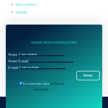
Sem categoria
Startups
ASSINE NOSSA NEWSLETTER!
Nome
*
Nome E-mail
E-mail
*
Enviar
Li e concordo com a
política de
privacidade
.