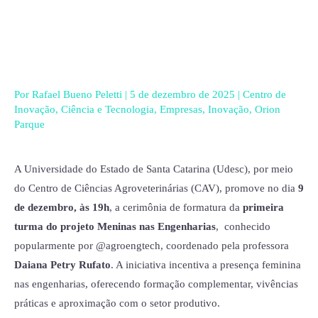
Ir
para
o
conteúdo
Por
Rafael Bueno Peletti
|
5 de dezembro de 2025
|
Centro de
Inovação
,
Ciência e Tecnologia
,
Empresas
,
Inovação
,
Orion
Parque
A Universidade do Estado de Santa Catarina (Udesc), por meio
do Centro de Ciências Agroveterinárias (CAV), promove no dia
9
de dezembro, às 19h
, a cerimônia de formatura da
primeira
turma do projeto Meninas nas Engenharias
, conhecido
popularmente por @agroengtech, coordenado pela professora
Daiana Petry Rufato
. A iniciativa incentiva a presença feminina
nas engenharias, oferecendo formação complementar, vivências
práticas e aproximação com o setor produtivo.