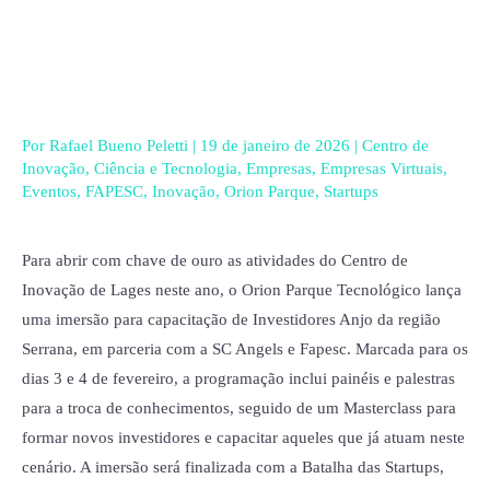
Ir
para
o
conteúdo
Por
Rafael Bueno Peletti
|
19 de janeiro de 2026
|
Centro de
Inovação
,
Ciência e Tecnologia
,
Empresas
,
Empresas Virtuais
,
Eventos
,
FAPESC
,
Inovação
,
Orion Parque
,
Startups
Para abrir com chave de ouro as atividades do Centro de
Inovação de Lages neste ano, o Orion Parque Tecnológico lança
uma imersão para capacitação de Investidores Anjo da região
Serrana, em parceria com a SC Angels e Fapesc. Marcada para os
dias 3 e 4 de fevereiro, a programação inclui painéis e palestras
para a troca de conhecimentos, seguido de um Masterclass para
formar novos investidores e capacitar aqueles que já atuam neste
cenário. A imersão será finalizada com a Batalha das Startups,