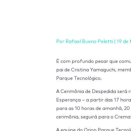
Ir
para
o
conteúdo
Por
Rafael Bueno Peletti
|
19 de 
É com profundo pesar que comu
pai de Cristina Yamaguchi, mem
Parque Tecnológico.
A Cerimônia de Despedida será r
Esperança – a partir das 17 hor
para as 10 horas de amanhã, 20 
cerimônia, seguirá para o Crema
A equipe do Orion Parque Tecnol