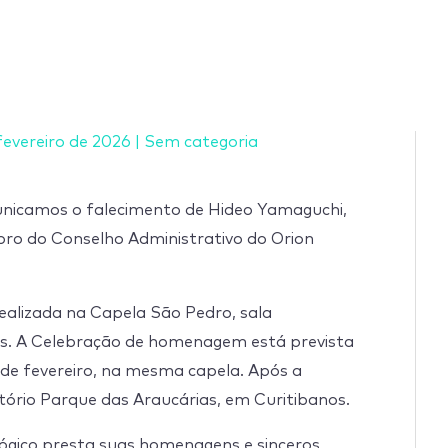
fevereiro de 2026
|
Sem categoria
nicamos o falecimento de Hideo Yamaguchi,
bro do Conselho Administrativo do Orion
ealizada na Capela São Pedro, sala
as. A Celebração de homenagem está prevista
de fevereiro, na mesma capela. Após a
tório Parque das Araucárias, em Curitibanos.
ógico presta suas homenagens e sinceros