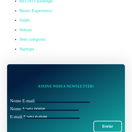
REUNI Challenge
Reuni Experience
Saiph
Sebrae
Sem categoria
Startups
ASSINE NOSSA NEWSLETTER!
Nome E-mail
Nome
*
E-mail
*
Enviar