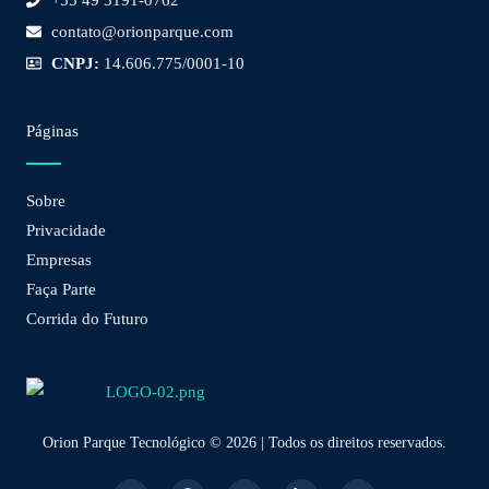
contato@orionparque.com
CNPJ:
14.606.775/0001-10
Páginas
Sobre
Privacidade
Empresas
Faça Parte
Corrida do Futuro
Orion Parque Tecnológico © 2026 | Todos os direitos reservados.
W
F
I
L
Y