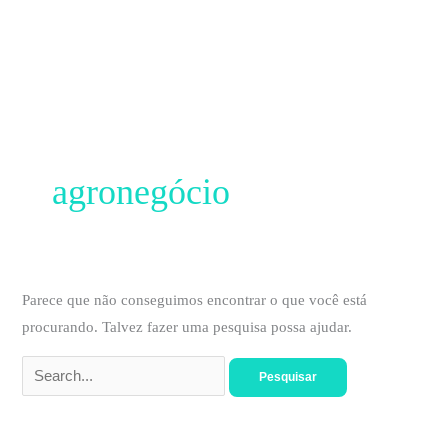
Ir
para
o
Pesquisar
conteúdo
por:
agronegócio
Parece que não conseguimos encontrar o que você está
procurando. Talvez fazer uma pesquisa possa ajudar.