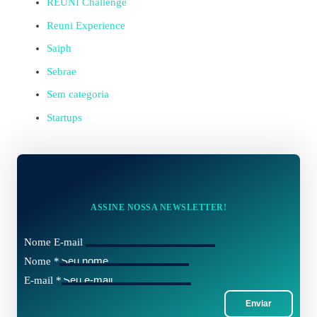
REUNI Challenge
Reuni Experience
Saiph
Sebrae
Sem categoria
Startups
ASSINE NOSSA NEWSLETTER!
Nome E-mail
Nome
*
E-mail
*
Enviar