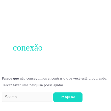
Ir
para
o
conteúdo
Pesquisar
por:
conexão
Parece que não conseguimos encontrar o que você está procurando.
Talvez fazer uma pesquisa possa ajudar.